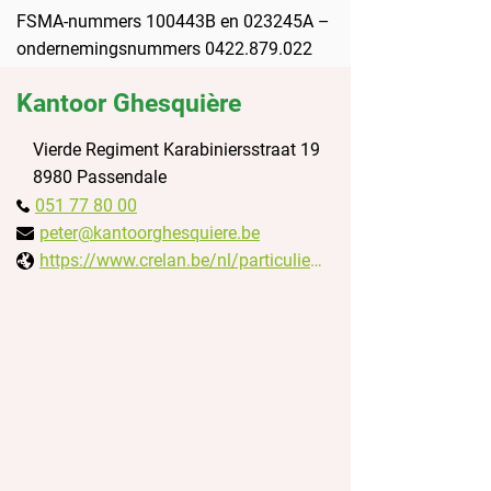
FSMA-nummers 100443B en 023245A –
ondernemingsnummers
0422.879.022
en
0455.388.571
Kantoor Ghesquière
Vierde Regiment Karabiniersstraat 19
8980 Passendale
051 77 80 00
peter@kantoorghesquiere.be
https://www.crelan.be/nl/particulieren/kantoor/kantoor-ghesquiere